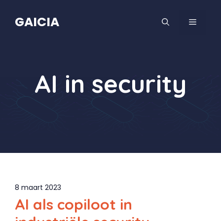
Spring
naar
GAICIA
MENU
de
inhoud
AI in security
8 maart 2023
AI als copiloot in