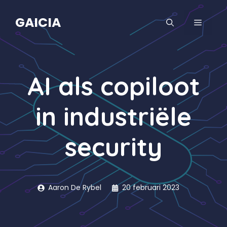
Spring
naar
GAICIA
MENU
de
inhoud
AI als copiloot
in industriële
security
Aaron De Rybel
20 februari 2023